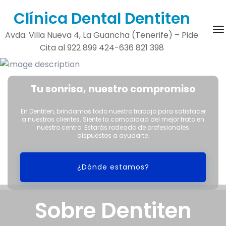
Saltar
Clínica Dental Dentiten
al
A
contenido
Avda. Villa Nueva 4, La Guancha (Tenerife) – Pide
Cita al 922 899 424-636 821 398
Tu sonrisa, nuestro compromiso
En Dentiten, brindamos todo nuestro trabajo para satisfacer
a nuestros clientes. Siente la comodidad del mejor trato en
nuestro centro. Estarás rodeado de profesionales
dispuestos a ayudarte.
¿Dónde estamos?
Sobre Dentiten